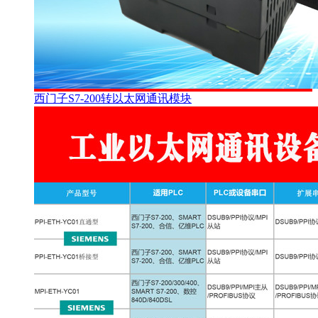
西门子S7-200转以太网通讯模块