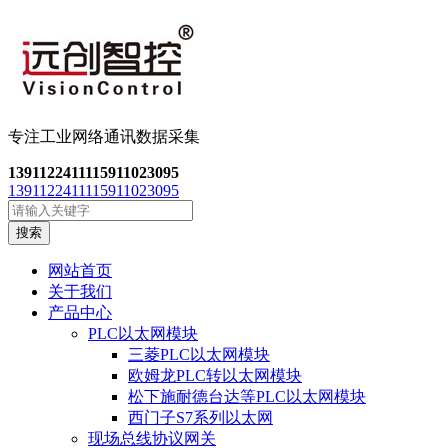
专注工业网络通讯数
据采集
13911224111
15911023095
13911224111
15911023095
搜索
网站首页
关于我们
产品中心
PLC以太网模块
三菱PLC以太网模块
欧姆龙PLC转以太网模块
松下施耐德台达等PLC以太网模块
西门子S7系列以太网
现场总线协议网关