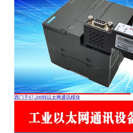
西门子S7-200转以太网通讯模块