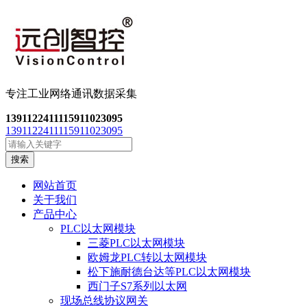
专注工业网络通讯数
据采集
13911224111
15911023095
13911224111
15911023095
搜索
网站首页
关于我们
产品中心
PLC以太网模块
三菱PLC以太网模块
欧姆龙PLC转以太网模块
松下施耐德台达等PLC以太网模块
西门子S7系列以太网
现场总线协议网关