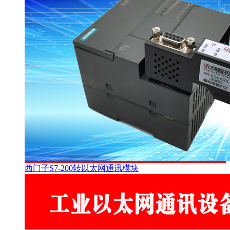
西门子S7-200转以太网通讯模块