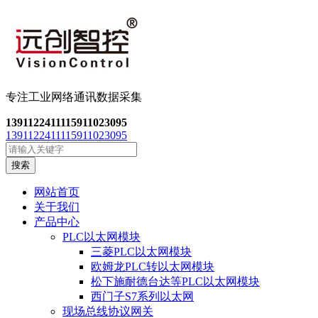
专注工业网络通讯数
据采集
13911224111
15911023095
13911224111
15911023095
搜索
网站首页
关于我们
产品中心
PLC以太网模块
三菱PLC以太网模块
欧姆龙PLC转以太网模块
松下施耐德台达等PLC以太网模块
西门子S7系列以太网
现场总线协议网关