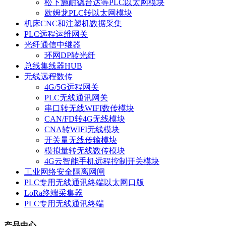
松下施耐德台达等PLC以太网模块
欧姆龙PLC转以太网模块
机床CNC和注塑机数据采集
PLC远程运维网关
光纤通信中继器
环网DP转光纤
总线集线器HUB
无线远程数传
4G/5G远程网关
PLC无线通讯网关
串口转无线WIFI数传模块
CAN/FD转4G无线模块
CNA转WIFI无线模块
开关量无线传输模块
模拟量转无线数传模块
4G云智能手机远程控制开关模块
工业网络安全隔离网闸
PLC专用无线通讯终端以太网口版
LoRa终端采集器
PLC专用无线通讯终端
产品中心