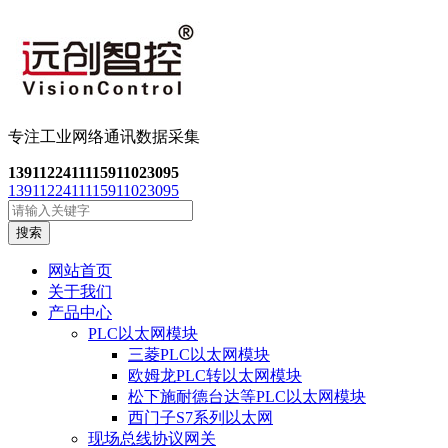
专注工业网络通讯数
据采集
13911224111
15911023095
13911224111
15911023095
搜索
网站首页
关于我们
产品中心
PLC以太网模块
三菱PLC以太网模块
欧姆龙PLC转以太网模块
松下施耐德台达等PLC以太网模块
西门子S7系列以太网
现场总线协议网关