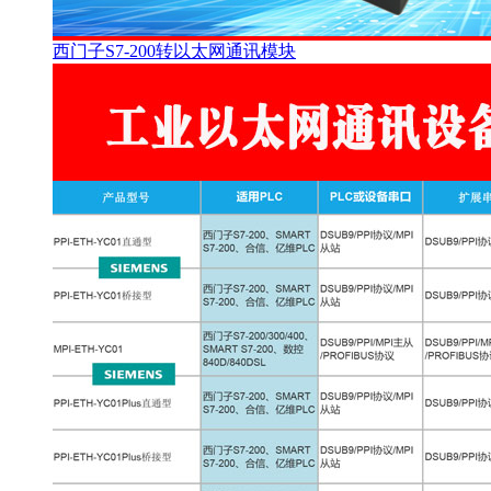
西门子S7-200转以太网通讯模块