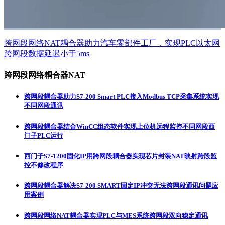
跨网段网络NAT耦合器助力汽车零部件工厂，实现PLC以太网
跨网段数据延迟小于5ms
跨网段网络耦合器NAT
跨网段耦合器助力S7-200 Smart PLC接入Modbus TCP采集系统实现
不同网段通讯
跨网段耦合器结合WinCC组态软件实现上位机远程监控不同网段西
门子PLC运行
西门子S7-1200固化IP用跨网段耦合器实现芯片封装NAT映射跨段监
控不修改程序
跨网段耦合器解决S7-200 SMART固定IP冲突无法跨网段通讯问题应
用案例
跨网段网络NAT耦合器实现PLC与MES系统跨网段双向稳定通讯