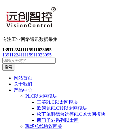
专注工业网络通讯数
据采集
13911224111
15911023095
13911224111
15911023095
搜索
网站首页
关于我们
产品中心
PLC以太网模块
三菱PLC以太网模块
欧姆龙PLC转以太网模块
松下施耐德台达等PLC以太网模块
西门子S7系列以太网
现场总线协议网关