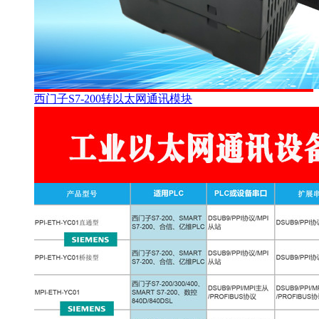
西门子S7-200转以太网通讯模块