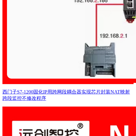
西门子S7-1200固化IP用跨网段耦合器实现芯片封装NAT映射
跨段监控不修改程序