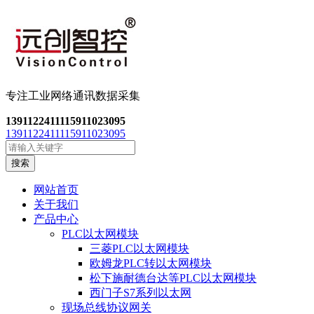
专注工业网络通讯数
据采集
13911224111
15911023095
13911224111
15911023095
搜索
网站首页
关于我们
产品中心
PLC以太网模块
三菱PLC以太网模块
欧姆龙PLC转以太网模块
松下施耐德台达等PLC以太网模块
西门子S7系列以太网
现场总线协议网关