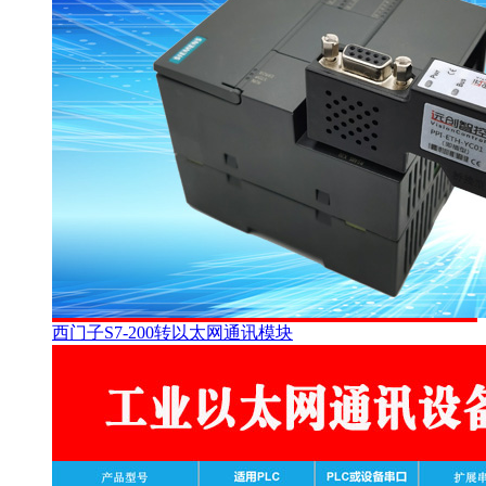
西门子S7-200转以太网通讯模块