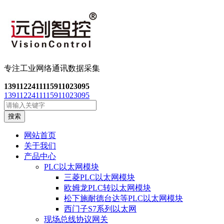
专注工业网络通讯数
据采集
13911224111
15911023095
13911224111
15911023095
搜索
网站首页
关于我们
产品中心
PLC以太网模块
三菱PLC以太网模块
欧姆龙PLC转以太网模块
松下施耐德台达等PLC以太网模块
西门子S7系列以太网
现场总线协议网关