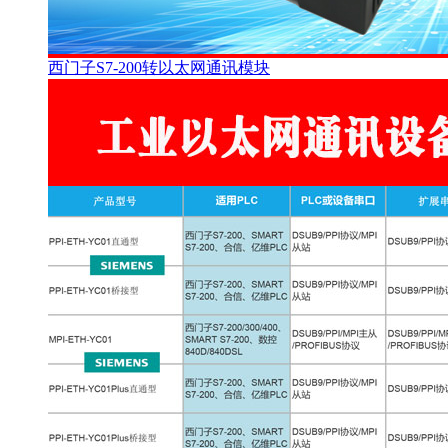
西门子S7-200转以太网通讯模块