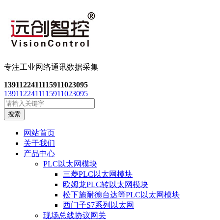
专注工业网络通讯数
据采集
13911224111
15911023095
13911224111
15911023095
搜索
网站首页
关于我们
产品中心
PLC以太网模块
三菱PLC以太网模块
欧姆龙PLC转以太网模块
松下施耐德台达等PLC以太网模块
西门子S7系列以太网
现场总线协议网关