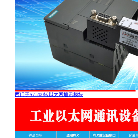
西门子S7-200转以太网通讯模块