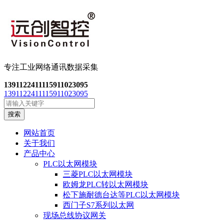
专注工业网络通讯数
据采集
13911224111
15911023095
13911224111
15911023095
搜索
网站首页
关于我们
产品中心
PLC以太网模块
三菱PLC以太网模块
欧姆龙PLC转以太网模块
松下施耐德台达等PLC以太网模块
西门子S7系列以太网
现场总线协议网关