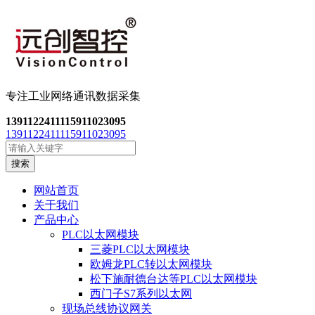
专注工业网络通讯数
据采集
13911224111
15911023095
13911224111
15911023095
搜索
网站首页
关于我们
产品中心
PLC以太网模块
三菱PLC以太网模块
欧姆龙PLC转以太网模块
松下施耐德台达等PLC以太网模块
西门子S7系列以太网
现场总线协议网关