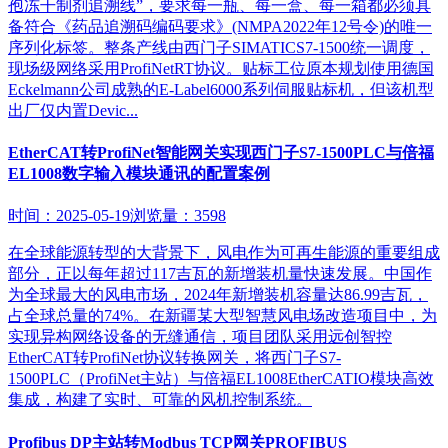
孢冻干制剂追溯线”，要求每一瓶、每一盒、每一箱都必须具
备符合《药品追溯码编码要求》(NMPA2022年12号令)的唯一
序列化标签。整条产线由西门子SIMATICS7-1500统一调度，
现场级网络采用ProfiNetRT协议。贴标工位原本规划使用德国
Eckelmann公司成熟的E-Label6000系列伺服贴标机，但该机型
出厂仅内置Devic...
EtherCAT转ProfiNet智能网关实现西门子S7-1500PLC与倍福
EL1008数字输入模块通讯的配置案例
时间：2025-05-19
浏览量：3598
在全球能源转型的大背景下，风电作为可再生能源的重要组成
部分，正以每年超过117吉瓦的新增装机量快速发展。中国作
为全球最大的风电市场，2024年新增装机容量达86.99吉瓦，
占全球总量的74%。在新疆某大型智慧风电场改造项目中，为
实现异构网络设备的无缝通信，项目团队采用远创智控
EtherCAT转ProfiNet协议转换网关，将西门子S7-
1500PLC（ProfiNet主站）与倍福EL1008EtherCATIO模块高效
集成，构建了实时、可靠的风机控制系统。
Profibus DP主站转Modbus TCP网关PROFIBUS