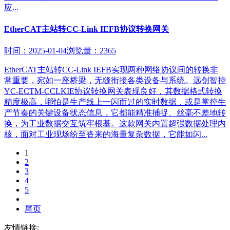
应...
EtherCAT主站转CC-Link IEFB协议转换网关
时间：2025-01-04
浏览量：2365
EtherCAT主站转CC-Link IEFB实现两种网络协议间的转换非
常重要，宛如一座桥梁，无缝衔接各类设备与系统。远创智控
YC-ECTM-CCLKIE协议转换网关表现良好，其数据格式转换
精度极高，哪怕是生产线上一闪而过的实时数据，或是掌控生
产节奏的关键设备状态信息，它都能精准捕捉、丝毫不差地转
换，为工业数据交互筑牢根基。这款网关内置超强数据处理内
核，面对工业现场纷至沓来的海量复杂数据，它能如闪...
1
2
3
4
5
尾页
友情链接: