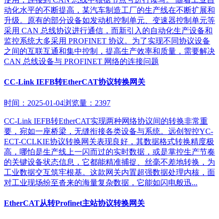
动化水平的不断提高，某汽车制造工厂的生产线在不断扩展和
升级。原有的部分设备如发动机控制单元、变速器控制单元等
采用 CAN 总线协议进行通信，而新引入的自动化生产设备和
监控系统大多采用 PROFINET 协议。为了实现不同协议设备
之间的互联互通和集中控制，提高生产效率和质量，需要解决
CAN 总线设备与 PROFINET 网络的连接问题
CC-Link IEFB转EtherCAT协议转换网关
时间：2025-01-04
浏览量：2397
CC-Link IEFB转EtherCAT实现两种网络协议间的转换非常重
要，宛如一座桥梁，无缝衔接各类设备与系统。远创智控YC-
ECT-CCLKIE协议转换网关表现良好，其数据格式转换精度极
高，哪怕是生产线上一闪而过的实时数据，或是掌控生产节奏
的关键设备状态信息，它都能精准捕捉、丝毫不差地转换，为
工业数据交互筑牢根基。这款网关内置超强数据处理内核，面
对工业现场纷至沓来的海量复杂数据，它能如闪电般迅...
EtherCAT从转Profinet主站协议转换网关