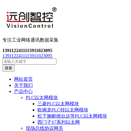
专注工业网络通讯数
据采集
13911224111
15911023095
13911224111
15911023095
搜索
网站首页
关于我们
产品中心
PLC以太网模块
三菱PLC以太网模块
欧姆龙PLC转以太网模块
松下施耐德台达等PLC以太网模块
西门子S7系列以太网
现场总线协议网关