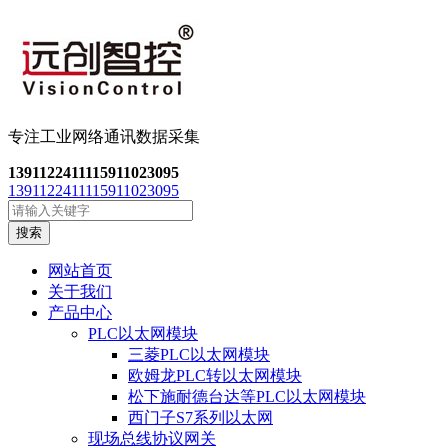
专注工业网络通讯数
据采集
13911224111
15911023095
13911224111
15911023095
搜索
网站首页
关于我们
产品中心
PLC以太网模块
三菱PLC以太网模块
欧姆龙PLC转以太网模块
松下施耐德台达等PLC以太网模块
西门子S7系列以太网
现场总线协议网关