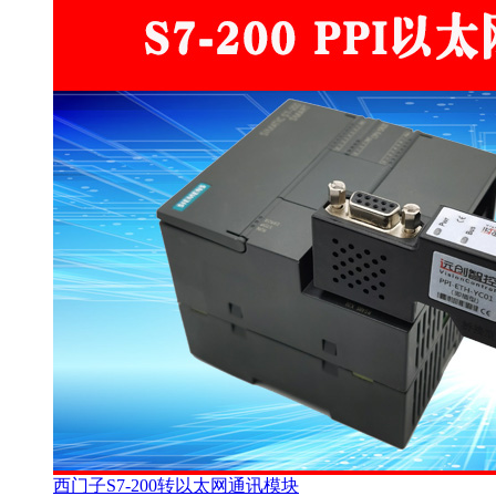
西门子S7-200转以太网通讯模块