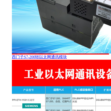
西门子S7-200转以太网通讯模块