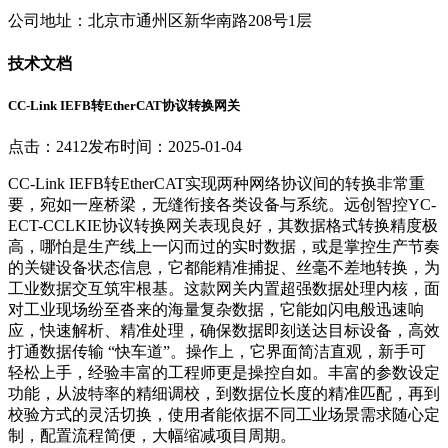
公司地址：北京市通州区新华南路208号1层
技术文档
CC-Link IEFB转EtherCAT协议转换网关
点击：2412
发布时间：2025-01-04
CC-Link IEFB转EtherCAT实现两种网络协议间的转换非常重
要，宛如一座桥梁，无缝衔接各类设备与系统。远创智控YC-
ECT-CCLKIE协议转换网关表现良好，其数据格式转换精度极
高，哪怕是生产线上一闪而过的实时数据，或是掌控生产节奏
的关键设备状态信息，它都能精准捕捉、丝毫不差地转换，为
工业数据交互筑牢根基。这款网关内置超强数据处理内核，面
对工业现场纷至沓来的海量复杂数据，它能如闪电般迅速响
应，快速解析、精准处理，确保数据即刻送达目标设备，高效
打通数据传输 “快车道”。操作上，它界面简洁直观，新手可
轻松上手，经验丰富的工程师更是操控自如。丰富的参数设定
功能，从波特率的精细调校，到数据位长度的精准匹配，再到
校验方式的灵活切换，使用者能依据不同工业场景需求随心定
制，配置流程简便，大幅缩减项目周期。