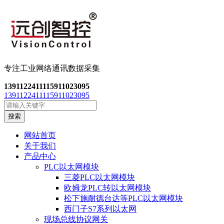
专注工业网络通讯数
据采集
13911224111
15911023095
13911224111
15911023095
搜索
网站首页
关于我们
产品中心
PLC以太网模块
三菱PLC以太网模块
欧姆龙PLC转以太网模块
松下施耐德台达等PLC以太网模块
西门子S7系列以太网
现场总线协议网关