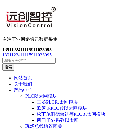
专注工业网络通讯数
据采集
13911224111
15911023095
13911224111
15911023095
搜索
网站首页
关于我们
产品中心
PLC以太网模块
三菱PLC以太网模块
欧姆龙PLC转以太网模块
松下施耐德台达等PLC以太网模块
西门子S7系列以太网
现场总线协议网关