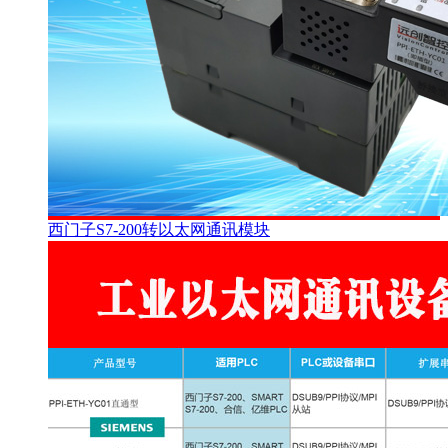
西门子S7-200转以太网通讯模块