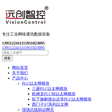
专注工业网络通讯数
据采集
13911224111
15911023095
13911224111
15911023095
搜索
网站首页
关于我们
产品中心
PLC以太网模块
三菱PLC以太网模块
欧姆龙PLC转以太网模块
松下施耐德台达等PLC以太网模块
西门子S7系列以太网
现场总线协议网关