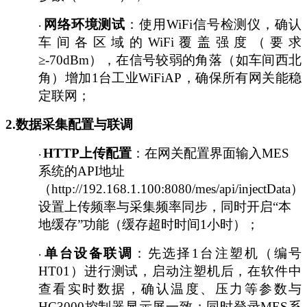
网络环境测试
：使用
WiFi信号检测仪，确认
·
车间各区域的WiFi覆盖强度（要求
≥-70dBm），在信号较弱的角落（如车间西北
角）增加1台工业WiFiAP，确保所有网关能稳
定联网；
2
.数据采集配置与联调
HTTP上传配置
：在网关配置界面输入
MES
·
系统的API地址
（http://192.168.1.100:8080/mes/api/injectData
设置上传频率与采集频率同步，同时开启“本
地缓存”功能（缓存超时时间1小时）；
单台设备联调
：先选择
1台注塑机（编号
·
HT01）进行测试，启动注塑机后，在软件中
查看实时数据，确认温度、压力等参数与
HC3000控制器显示屏一致；同时登录MES系