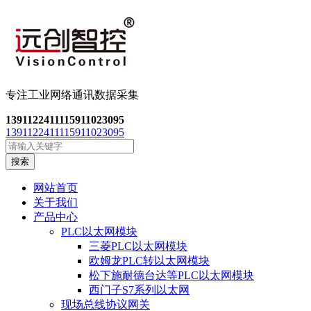
专注工业网络通讯数
据采集
13911224111
15911023095
13911224111
15911023095
搜索
网站首页
关于我们
产品中心
PLC以太网模块
三菱PLC以太网模块
欧姆龙PLC转以太网模块
松下施耐德台达等PLC以太网模块
西门子S7系列以太网
现场总线协议网关