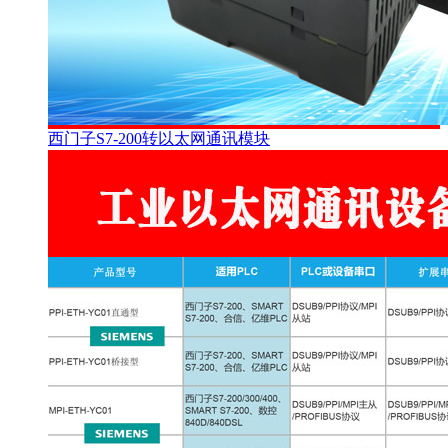
西门子S7-200转以太网通讯模块