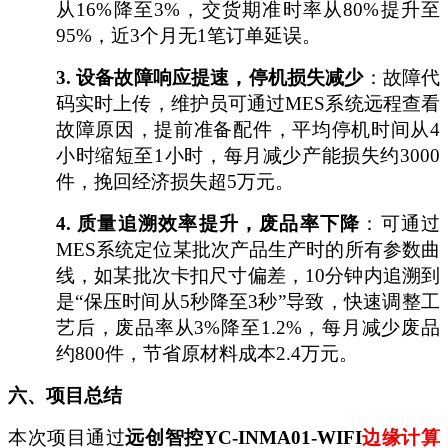
从16%降至3%，交货期准时率从80%提升至
95%，近3个月无1笔订单延误。
3.
设备故障响应提速，停机损失减少
：故障代
码实时上传，维护员可通过
MES系统远程查看
故障原因，提前准备配件，平均停机时间从4
小时缩短至1小时，每月减少产能损失约3000
件，挽回经济损失超5万元。
4.
质量追溯效率提升，废品率下降
：可通过
MES系统定位某批次产品生产时的所有参数曲
线，如某批次卡扣尺寸偏差，10分钟内追溯到
是“保压时间从5秒降至3秒”导致，快速调整工
艺后，废品率从3%降至1.2%，每月减少废品
约800件，节省原材料成本2.4万元。
六、项目总结
本次项目通过
远创智控
YC-INMA01-WIFI
边缘计算