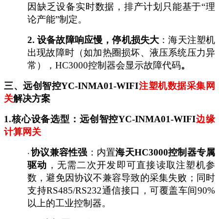
因缺乏设备实时数据，排产计划只能基于“理
论产能”制定。
2.
设备故障响应慢，停机损失大
：海天注塑机
出现故障时（如加热圈损坏、液压系统压力异
常），
HC3000控制器会显示故障代码
。
三、远创智控
YC-INMA01-WIFI
注塑机数据采集网
关
解决方案
1.核心设备选型：远创智控YC-INMA01-WIFI
边缘
计算网关
协议兼容性强
：内置
海天
HC3000控制器专属
·
驱动
，无需二次开发即可直接读取注塑机参
数，避免因协议不兼容导致的采集失败；同时
支持
RS485/RS232通信接口，可覆盖车间90%
以上的工业控制器。