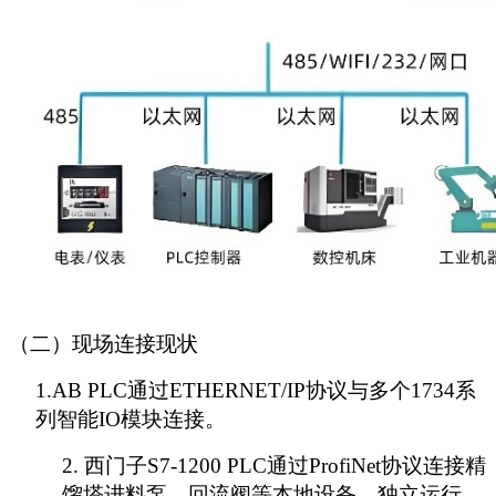
（
二
）现场连接现状
1.
AB PLC通过ETHERNET/IP协议与
多
个
1734系
列智能IO模块
连接。
2.
西门子
S7-1200 PLC通过ProfiNet协议连接精
馏塔进料泵、回流阀等本地设备，独立运行，