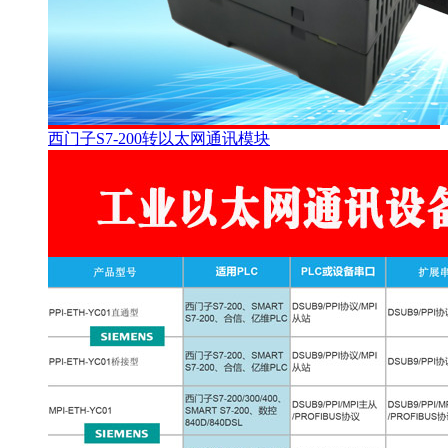
西门子S7-200转以太网通讯模块