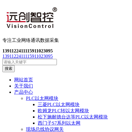
专注工业网络通讯数
据采集
13911224111
15911023095
13911224111
15911023095
搜索
网站首页
关于我们
产品中心
PLC以太网模块
三菱PLC以太网模块
欧姆龙PLC转以太网模块
松下施耐德台达等PLC以太网模块
西门子S7系列以太网
现场总线协议网关