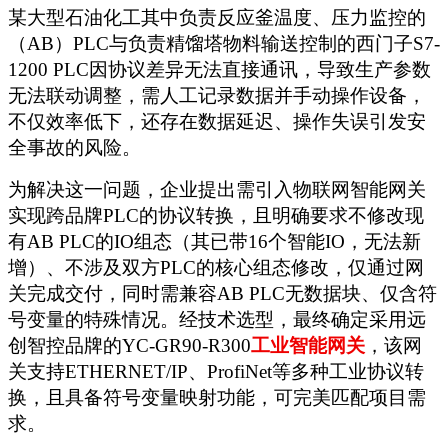
某大型石油化工其中负责反应釜温度、压力监控的
（
AB）PLC与负责精馏塔物料输送控制的西门子S7-
1200 PLC因协议差异无法直接通讯，导致生产参数
无法联动调整，需人工记录数据并手动操作设备，
不仅效率低下，还存在数据延迟、操作失误引发安
全事故的风险。
为解决这一问题，企业提出需引入物联网智能网关
实现跨品牌
PLC的协议转换，且明确要求不修改现
有AB PLC的IO组态（其已带16个智能IO，无法新
增）、不涉及双方PLC的核心组态修改，仅通过网
关完成交付，同时需兼容AB PLC无数据块、仅含符
号变量的特殊情况。经技术选型，最终确定采用远
创智控品牌的YC-GR90-R300
工业智能网关
，该网
关支持
ETHERNET/IP、ProfiNet等多种工业协议转
换，且具备符号变量映射功能，可完美匹配项目需
求。