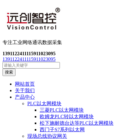
专注工业网络通讯数
据采集
13911224111
15911023095
13911224111
15911023095
搜索
网站首页
关于我们
产品中心
PLC以太网模块
三菱PLC以太网模块
欧姆龙PLC转以太网模块
松下施耐德台达等PLC以太网模块
西门子S7系列以太网
现场总线协议网关