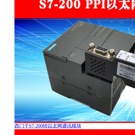
西门子S7-200转以太网通讯模块