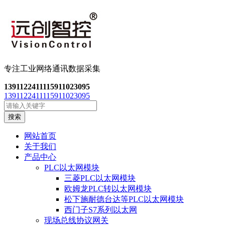
专注工业网络通讯数
据采集
13911224111
15911023095
13911224111
15911023095
搜索
网站首页
关于我们
产品中心
PLC以太网模块
三菱PLC以太网模块
欧姆龙PLC转以太网模块
松下施耐德台达等PLC以太网模块
西门子S7系列以太网
现场总线协议网关