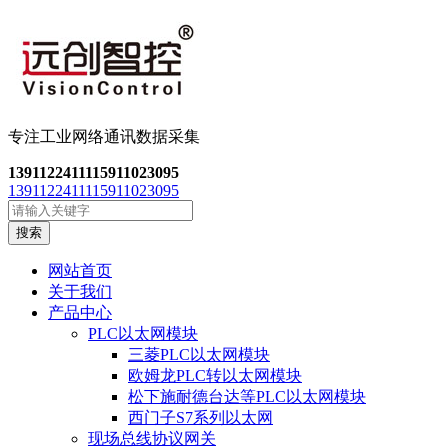
专注工业网络通讯数
据采集
13911224111
15911023095
13911224111
15911023095
搜索
网站首页
关于我们
产品中心
PLC以太网模块
三菱PLC以太网模块
欧姆龙PLC转以太网模块
松下施耐德台达等PLC以太网模块
西门子S7系列以太网
现场总线协议网关