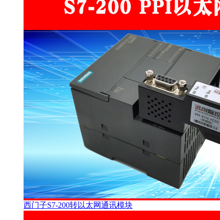
西门子S7-200转以太网通讯模块