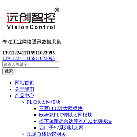
专注工业网络通讯数
据采集
13911224111
15911023095
13911224111
15911023095
搜索
网站首页
关于我们
产品中心
PLC以太网模块
三菱PLC以太网模块
欧姆龙PLC转以太网模块
松下施耐德台达等PLC以太网模块
西门子S7系列以太网
现场总线协议网关