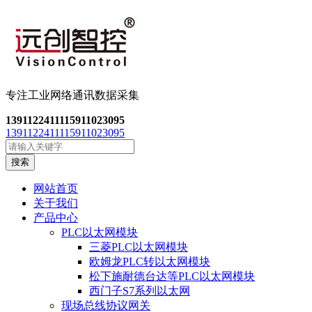
专注工业网络通讯数
据采集
13911224111
15911023095
13911224111
15911023095
搜索
网站首页
关于我们
产品中心
PLC以太网模块
三菱PLC以太网模块
欧姆龙PLC转以太网模块
松下施耐德台达等PLC以太网模块
西门子S7系列以太网
现场总线协议网关