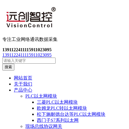
专注工业网络通讯数
据采集
13911224111
15911023095
13911224111
15911023095
搜索
网站首页
关于我们
产品中心
PLC以太网模块
三菱PLC以太网模块
欧姆龙PLC转以太网模块
松下施耐德台达等PLC以太网模块
西门子S7系列以太网
现场总线协议网关