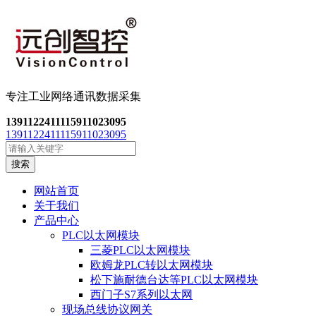
专注工业网络通讯数
据采集
13911224111
15911023095
13911224111
15911023095
搜索
网站首页
关于我们
产品中心
PLC以太网模块
三菱PLC以太网模块
欧姆龙PLC转以太网模块
松下施耐德台达等PLC以太网模块
西门子S7系列以太网
现场总线协议网关