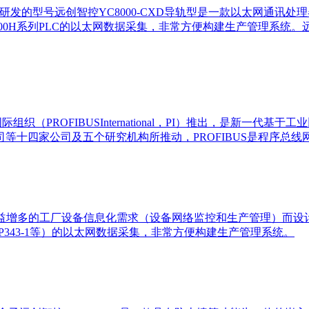
研发的型号远创智控YC8000-CXD导轨型是一款以太网通讯
C200H系列PLC的以太网数据采集，非常方便构建生产管理系统。远
际组织（PROFIBUSInternational，PI）推出，是新一代基于工
公司及五个研究机构所推动，PROFIBUS是程序总线网络（PROce
益增多的工厂设备信息化需求（设备网络监控和生产管理）而设计，用于西
-1、CP343-1等）的以太网数据采集，非常方便构建生产管理系统。