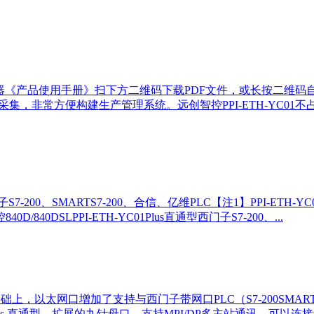
理器《产品使用手册》扫下方二维码下载PDF文件，或长按二维码
C的以太网数据采集，非常方便构建生产管理系统。远创智控PPI-ETH-Y
-200、SMARTS7-200、合信、亿维PLC【注1】PPI-ETH-Y
840D/840DSLPPI-ETH-YC01Plus直通型西门子S7-200、...
础上，以太网口增加了支持与西门子带网口PLC（S7-200SMART 、S7-1200
1Puls 直通型，扩展的九针母口，支持MPI/DP多主站通讯，可以连接