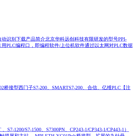
自动识别下载产品简介北京华科远创科技有限研发的型号PPI-
C01不占用PLC编程口，即编程软件/上位机软件通过以太网对PLC数据
C02桥接型西门子S7-200、SMARTS7-200、合信、亿维PLC【注
/S7-1500、S7300PN、CP243-1/CP343-1/CP443-1）
触摸屏和主站。 MPI-ETH-YC01Puls桥接型，扩展的九针母