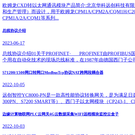
欧姆龙CXD转以太网通讯模块产品简介:北京华科远创科技有限
和生产管理）而设计，用于欧姆龙CPM1A/CPM2A/CQM1H/
CPM1A/2A/CQM1等系列...
​总线协议介绍
2023-06-17
总线协议介绍01关于PROFINET· PROFINET由PROFIBUS国
个用在自动化技术的现场总线标准，在1987年由德国西门子公司等十四家
S71200/1500网口转网口ModbusTcp协议NAT跨网段耦合器
2022-10-05
远创智控YC8000-PN是一款高性能协议转换网关，是为满足日
300PN、S7200 SMART等）、西门子以太网模块（CP243
边缘计算物联网PLC云网关4G云数据采集WIFI远程模块监控云盒子
2022-10-03