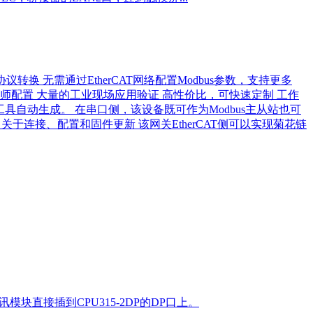
转换 无需通过EtherCAT网络配置Modbus参数，支持更多
工程师配置 大量的工业现场应用验证 高性价比，可快速定制 工作
由配置工具自动生成。 在串口侧，该设备既可作为Modbus主从站也可
 关于连接、配置和固件更新 该网关EtherCAT侧可以实现菊花链
讯模块直接插到CPU315-2DP的DP口上。