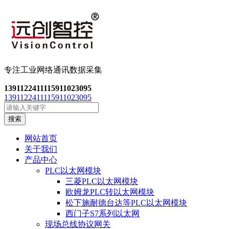
专注工业网络通讯数
据采集
13911224111
15911023095
13911224111
15911023095
搜索
网站首页
关于我们
产品中心
PLC以太网模块
三菱PLC以太网模块
欧姆龙PLC转以太网模块
松下施耐德台达等PLC以太网模块
西门子S7系列以太网
现场总线协议网关