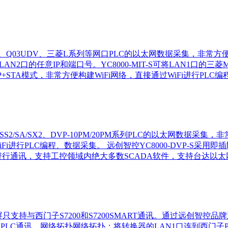
E、Q03UDV、三菱L系列等网口PLC的以太网数据采集，非常方便构建
2口的任意IP和端口号。YC8000-MIT-S可将LAN1口的三菱ME
P+STA模式，非常方便构建WiFi网络，直接通过WiFi进行P
、DVP-SV/SS2/SA/SX2、DVP-10PM/20PM系列PLC的以
iFi进行PLC编程、数据采集。 远创智控YC8000-DVP-S
行通讯，支持工控领域内绝大多数SCADA软件，支持台达以太网协
tline触摸屏只支持与西门子S7200和S7200SMART通讯。通过远
00系列网口PLC通讯。网络拓扑网络拓扑：将转换器的LAN1口连到西门子