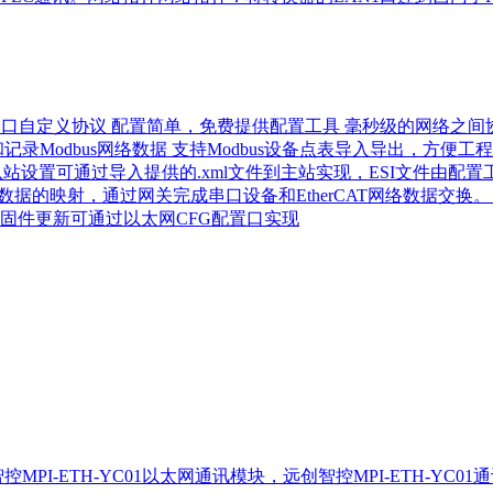
持串口自定义协议 配置简单，免费提供配置工具 毫秒级的网络之间协议
和记录Modbus网络数据 支持Modbus设备点表导入导出，方便
herCAT从站设置可通过导入提供的.xml文件到主站实现，ESI文件
数据的映射，通过网关完成串口设备和EtherCAT网络数据交换。
固件更新可通过以太网CFG配置口实现
PI-ETH-YC01以太网通讯模块，远创智控MPI-ETH-YC01通