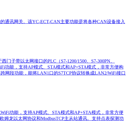
T从站功能的通讯网关。该YC-ECT-CAN主要功能是将各种CAN设备接入
太网接口的PLC（S7-1200/1500、S7-300PN、
WiFi功能，支持AP模式、STA模式和AP+STA模式，非常方便构
备跨网段功能，能将LAN1口的S7TCP协议转换成LAN2/WiFi接口
/CJ-S集成WiFi功能，支持AP模式、STA模式和AP+STA模式，非常方便
支持欧姆龙以太网协议和ModbusTCP主从站通讯。支持点表探测功