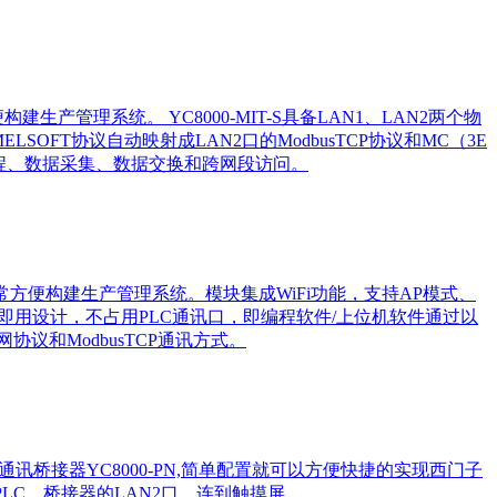
生产管理系统。 YC8000-MIT-S具备LAN1、LAN2两个物
LSOFT协议自动映射成LAN2口的ModbusTCP协议和MC（3E
LC编程、数据采集、数据交换和跨网段访问。
太网数据采集，非常方便构建生产管理系统。模块集成WiFi功能，支持AP模式、
采用即插即用设计，不占用PLC通讯口，即编程软件/上位机软件通过以
议和ModbusTCP通讯方式。
创智控品牌通讯桥接器YC8000-PN,简单配置就可以方便快捷的实现西门子
PLC，桥接器的LAN2口，连到触摸屏...