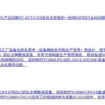
-ECT-CAN.产品功能YC-ECT-CAN是自主研发的一款PROFINE
工厂设备信息化需求（设备网络监控和生产管理）而设计，用于西门子带以
343-1等）的以太网数据采集，非常方便构建生产管理系统。 模块集成
网段访问。 远创智控YC8000-PN-S的LAN1/LAN2/WiFi具
TCP主从站通讯功能。
2/CS1/CG1/NX1P等PLC的以太网数据采集。远创智控YC8000-CP
控YC8000-CP/CJ-S支持工控领域内绝大多数SCADA软件，