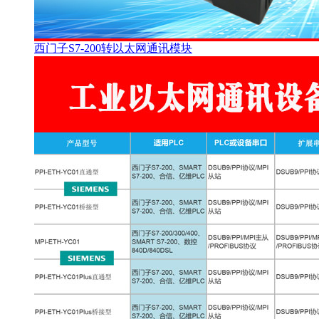
西门子S7-200转以太网通讯模块