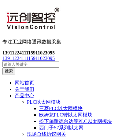
专注工业网络通讯数
据采集
13911224111
15911023095
13911224111
15911023095
搜索
网站首页
关于我们
产品中心
PLC以太网模块
三菱PLC以太网模块
欧姆龙PLC转以太网模块
松下施耐德台达等PLC以太网模块
西门子S7系列以太网
现场总线协议网关