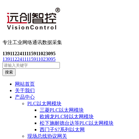
专注工业网络通讯数
据采集
13911224111
15911023095
13911224111
15911023095
搜索
网站首页
关于我们
产品中心
PLC以太网模块
三菱PLC以太网模块
欧姆龙PLC转以太网模块
松下施耐德台达等PLC以太网模块
西门子S7系列以太网
现场总线协议网关