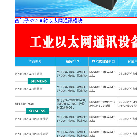
西门子S7-200转以太网通讯模块