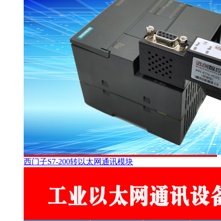
西门子S7-200转以太网通讯模块