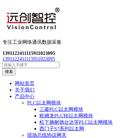
专注工业网络通讯数
据采集
13911224111
15911023095
13911224111
15911023095
搜索
网站首页
关于我们
产品中心
PLC以太网模块
三菱PLC以太网模块
欧姆龙PLC转以太网模块
松下施耐德台达等PLC以太网模块
西门子S7系列以太网
现场总线协议网关