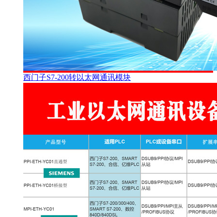
西门子S7-200转以太网通讯模块