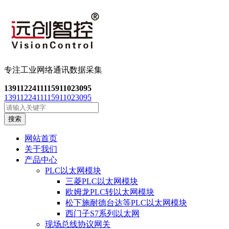
专注工业网络通讯数
据采集
13911224111
15911023095
13911224111
15911023095
搜索
网站首页
关于我们
产品中心
PLC以太网模块
三菱PLC以太网模块
欧姆龙PLC转以太网模块
松下施耐德台达等PLC以太网模块
西门子S7系列以太网
现场总线协议网关