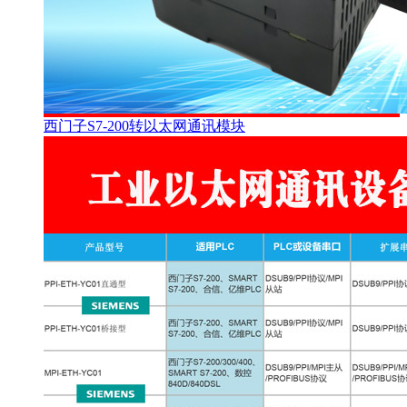
西门子S7-200转以太网通讯模块