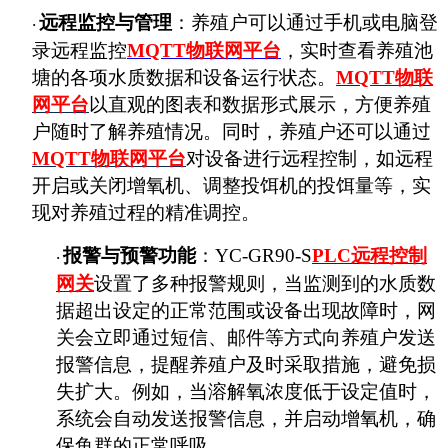
远程监控与管理
：养殖户可以通过手机或电脑登
·
录远程监控
MQTT
物联网平台
，实时查看养殖池
塘的各项水质数据和设备运行状态。
MQTT
物联
网平台
以直观的图表和数据形式展示，方便养殖
户随时了解养殖情况。同时，养殖户还可以通过
MQTT
物联网平台
对设备进行远程控制，如远程
开启或关闭增氧机、调整投饵机的投饵量等，实
现对养殖过程的精准调控。
报警与预警功能
：
YC-GR90-S
PLC远程控制
·
网关
设置了多种报警规则，当监测到的水质数
据超出设定的正常范围或设备出现故障时，网
关会立即通过短信、邮件等方式向养殖户发送
报警信息，提醒养殖户及时采取措施，避免损
失扩大。例如，当溶解氧浓度低于设定值时，
系统会自动发送报警信息，并启动增氧机，确
保鱼群的正常呼吸。