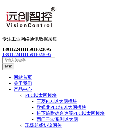
专注工业网络通讯数
据采集
13911224111
15911023095
13911224111
15911023095
搜索
网站首页
关于我们
产品中心
PLC以太网模块
三菱PLC以太网模块
欧姆龙PLC转以太网模块
松下施耐德台达等PLC以太网模块
西门子S7系列以太网
现场总线协议网关