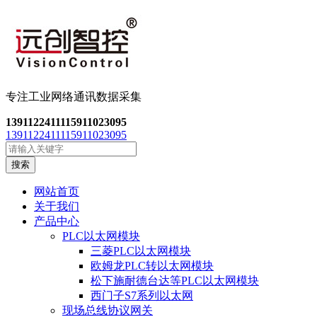
专注工业网络通讯数
据采集
13911224111
15911023095
13911224111
15911023095
搜索
网站首页
关于我们
产品中心
PLC以太网模块
三菱PLC以太网模块
欧姆龙PLC转以太网模块
松下施耐德台达等PLC以太网模块
西门子S7系列以太网
现场总线协议网关