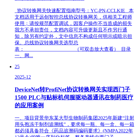
协议转换网关快速配置指南型号：YC-PN-CCLKIE 本
文档适用于远创智控总线协议转换网关，供相关工程师
使用；请按规范配置调试，因客户操作不当造成的损失
我方不承担责任，文档内容可升级更新且不作另行通
知，除另有约定外，文中信息不构成任何明示或暗示担
保。总线协议转换网关选型总
表： （可双击放大查看） 目录
一、网...
25
2025-12
DeviceNet转ProfiNet协议转换网关实现西门子
1500 PLC与贴标机伺服驱动器通讯在制药医疗
的应用案例
一、项目背景华东某大型生物制药集团2025年新建“注射
用头孢冻干制剂追溯线”，要求每一瓶、每一盒、每一箱
都必须具备符合《药品追溯码编码要求》(NMPA2022年