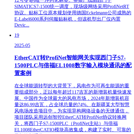
12号令)的唯一序列化标签。整条产线由西门子
SIMATICS7-1500统一调度，现场级网络采用ProfiNetRT
协议。贴标工位原本规划使用德国Eckelmann公司成熟的
E-Label6000系列伺服贴标机，但该机型出厂仅内置
Devic...
19
2025-05
EtherCAT转ProfiNet智能网关实现西门子S7-
1500PLC与倍福EL1008数字输入模块通讯的配
置案例
在全球能源转型的大背景下，风电作为可再生能源的重
要组成部分，正以每年超过117吉瓦的新增装机量快速发
展。中国作为全球最大的风电市场，2024年新增装机容
量达86.99吉瓦，占全球总量的74%。在新疆某大型智慧
风电场改造项目中，为实现异构网络设备的无缝通信，
项目团队采用远创智控EtherCAT转ProfiNet协议转换网
关，将西门子S7-1500PLC（ProfiNet主站）与倍福
EL1008EtherCATIO模块高效集成，构建了实时、可靠的