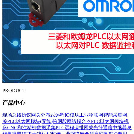
PRODUCT
产品中心
现场总线协议网关
分布式远程IO模块
工业物联网智能采集网
关
PLC以太网模块(无线)
跨网段网络耦合器
PLC以太网模块
机
床CNC和注塑机数据采集
PLC远程运维网关
光纤通信中继器
总
线集线器HUB
无线远程数传
工业网络安全隔离网闸
PLC专用