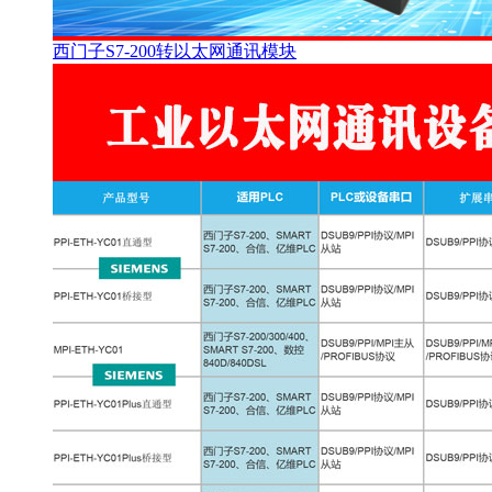
西门子S7-200转以太网通讯模块