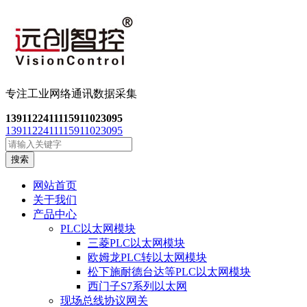
专注工业网络通讯数
据采集
13911224111
15911023095
13911224111
15911023095
搜索
网站首页
关于我们
产品中心
PLC以太网模块
三菱PLC以太网模块
欧姆龙PLC转以太网模块
松下施耐德台达等PLC以太网模块
西门子S7系列以太网
现场总线协议网关