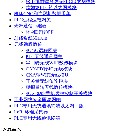
松下施耐德台达等PLC以太网模块
欧姆龙PLC转以太网模块
机床CNC和注塑机数据采集
PLC远程运维网关
光纤通信中继器
环网DP转光纤
总线集线器HUB
无线远程数传
4G/5G远程网关
PLC无线通讯网关
串口转无线WIFI数传模块
CAN/FD转4G无线模块
CNA转WIFI无线模块
开关量无线传输模块
模拟量转无线数传模块
4G云智能手机远程控制开关模块
工业网络安全隔离网闸
PLC专用无线通讯终端以太网口版
LoRa终端采集器
PLC专用无线通讯终端
产品中心