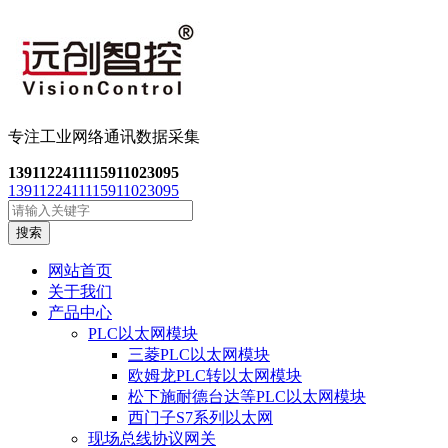
专注工业网络通讯数
据采集
13911224111
15911023095
13911224111
15911023095
搜索
网站首页
关于我们
产品中心
PLC以太网模块
三菱PLC以太网模块
欧姆龙PLC转以太网模块
松下施耐德台达等PLC以太网模块
西门子S7系列以太网
现场总线协议网关