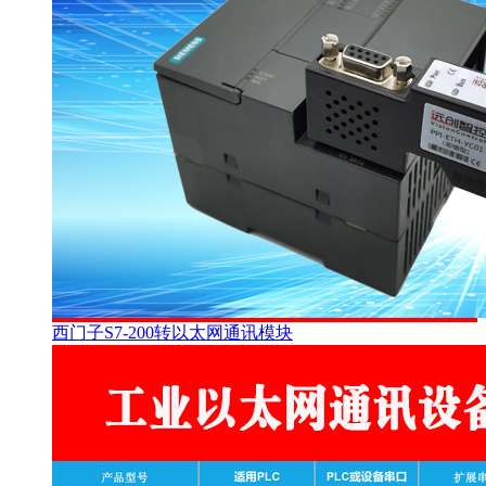
西门子S7-200转以太网通讯模块