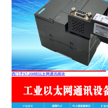
西门子S7-200转以太网通讯模块