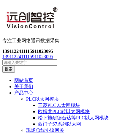
专注工业网络通讯数
据采集
13911224111
15911023095
13911224111
15911023095
搜索
网站首页
关于我们
产品中心
PLC以太网模块
三菱PLC以太网模块
欧姆龙PLC转以太网模块
松下施耐德台达等PLC以太网模块
西门子S7系列以太网
现场总线协议网关