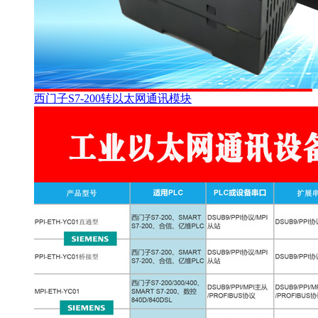
西门子S7-200转以太网通讯模块