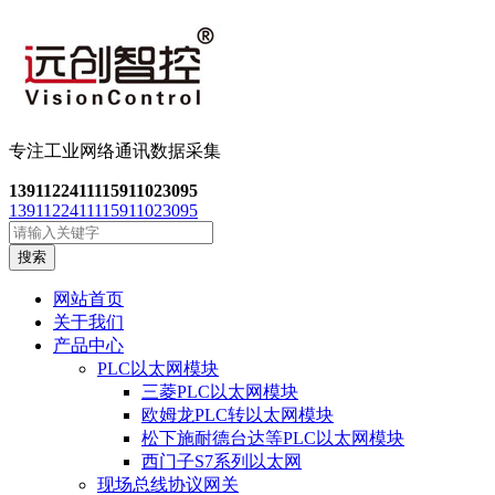
专注工业网络通讯数
据采集
13911224111
15911023095
13911224111
15911023095
搜索
网站首页
关于我们
产品中心
PLC以太网模块
三菱PLC以太网模块
欧姆龙PLC转以太网模块
松下施耐德台达等PLC以太网模块
西门子S7系列以太网
现场总线协议网关