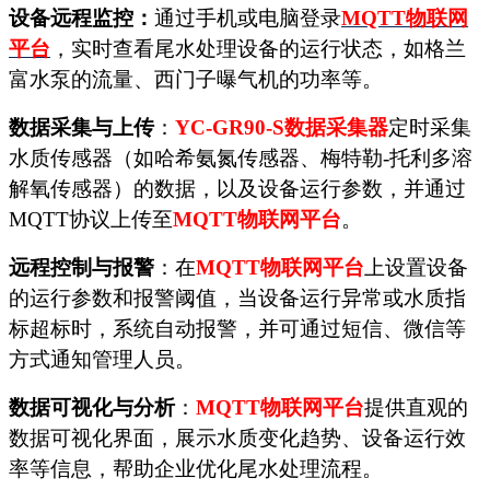
设备远程监控：
通过手机或电脑登录
MQTT
物联网
平台
，实时查看尾水处理设备的运行状态，如格兰
富水泵的流量、西门子曝气机的功率等。
数据采集与上传
：
YC-GR90-S
数据采集器
定时采集
水质传感器（如哈希氨氮传感器、梅特勒
-托利多溶
解氧传感器）的数据，以及设备运行参数，并通过
MQTT协议上传至
MQTT
物联网平台
。
远程控制与报警
：在
MQTT
物联网平台
上设置设备
的运行参数和报警阈值，当设备运行异常或水质指
标超标时，系统自动报警，并可通过短信、微信等
方式通知管理人员。
数据可视化与分析
：
MQTT
物联网平台
提供直观的
数据可视化界面，展示水质变化趋势、设备运行效
率等信息，帮助企业优化尾水处理流程。