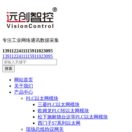
专注工业网络通讯数
据采集
13911224111
15911023095
13911224111
15911023095
搜索
网站首页
关于我们
产品中心
PLC以太网模块
三菱PLC以太网模块
欧姆龙PLC转以太网模块
松下施耐德台达等PLC以太网模块
西门子S7系列以太网
现场总线协议网关