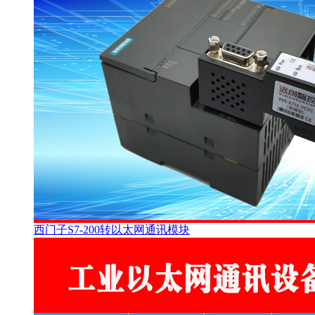
西门子S7-200转以太网通讯模块