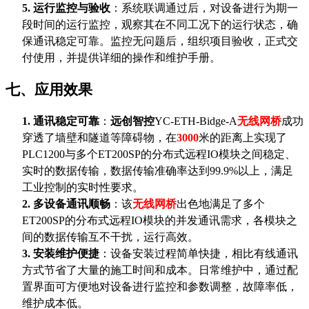
5.
运行监控与验收
：系统联调通过后，对设备进行为期一
段时间的运行监控，观察其在不同工况下的运行状态，确
保通讯稳定可靠。监控无问题后，组织项目验收，正式交
付使用，并提供详细的操作和维护手册。
七、应用效果
1.
通讯稳定可靠
：
远创智控
YC-ETH-Bidge-A
无线网桥
成功
穿透了墙壁和隧道等障碍物，在
3000
米的距离上实现了
PLC1200与多个ET200SP的分布式远程IO模块之间稳定、
实时的数据传输，数据传输准确率达到99.9%以上，满足
工业控制的实时性要求。
2.
多设备通讯顺畅
：该
无线网桥
出色地满足了多个
ET200SP的分布式远程IO模块的并发通讯需求，各模块之
间的数据传输互不干扰，运行高效。
3.
安装维护便捷
：设备安装过程简单快捷，相比有线通讯
方式节省了大量的施工时间和成本。日常维护中，通过配
置界面可方便地对设备进行监控和参数调整，故障率低，
维护成本低。