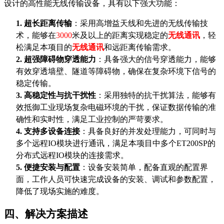
设计的高性能无线传输设备，具有以下强大功能：
1.
超长距离传输
：采用高增益天线和先进的无线传输技
术，能够在
3000
米及以上的距离实现稳定的
无线通讯
，轻
松满足本项目的
无线通讯
和
远距离传输需求。
2.
超强障碍物穿透能力
：具备强大的信号穿透能力，能够
有效穿透墙壁、隧道等障碍物，确保在复杂环境下信号的
稳定传输。
3.
高稳定性与抗干扰性
：采用独特的抗干扰算法，能够有
效抵御工业现场复杂电磁环境的干扰，保证数据传输的准
确性和实时性，满足工业控制的严苛要求。
4.
支持多设备连接
：具备良好的并发处理能力，可同时与
多个远程
IO模块进行通讯，满足本项目中多个ET200SP的
分布式远程IO模块的连接需求。
5.
便捷安装与配置
：设备安装简单，配备直观的配置界
面，工作人员可快速完成设备的安装、调试和参数配置，
降低了现场实施的难度。
四、解决方案描述