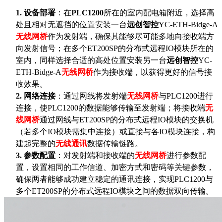
1.
设备部署
：在
PLC1200
所在的室内配电箱附近，选择高
处且相对无遮挡的位置安装一台
远创智控
YC-ETH-Bidge-A
无线网桥
作为发射端，确保其能够尽可能多地向接收端方
向发射信号；在多个
ET200SP的分布式远程IO模块所在的
室内，同样选择合适的高处位置安装另一台
远创智控
YC-
ETH-Bidge-A
无线网桥
作为接收端，以获得更好的信号接
收效果。
2.
网络连接
：通过网线将发射端
无线网桥
与
PLC1200进行
连接，使PLC1200的数据能够传输至发射端；将接收端
无
线网桥
通过网线与
ET200SP的分布式远程IO模块的交换机
（若多个IO模块需集中连接）或直接与各IO模块连接，构
建起完整的
无线通讯
数据传输链路。
3.
参数配置
：对发射端和接收端的
无线网桥
进行参数配
置，设置相同的工作信道、加密方式和密码等关键参数，
确保两者能够成功建立稳定的通讯连接，实现
PLC1200与
多个ET200SP的分布式远程IO模块之间的数据双向传输。