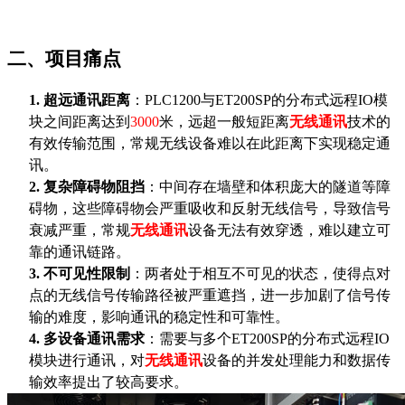
二、项目痛点
1.
超远通讯距离
：
PLC1200与ET200SP的分布式远程IO模
块之间距离达到
3000
米，远超一般短距离
无线通讯
技术的
有效传输范围，常规无线设备难以在此距离下实现稳定通
讯。
2.
复杂障碍物阻挡
：中间存在墙壁和体积庞大的隧道等障
碍物，这些障碍物会严重吸收和反射无线信号，导致信号
衰减严重，常规
无线通讯
设备无法有效穿透，难以建立可
靠的通讯链路。
3.
不可见性限制
：两者处于相互不可见的状态，使得点对
点的无线信号传输路径被严重遮挡，进一步加剧了信号传
输的难度，影响通讯的稳定性和可靠性。
4.
多设备通讯需求
：需要与多个
ET200SP的分布式远程IO
模块进行通讯，对
无线通讯
设备的并发处理能力和数据传
输效率提出了较高要求。