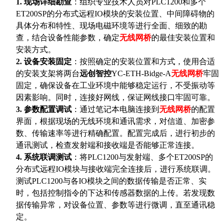
1.
现场详细勘查
：组织专业技术人员对
PLC1200和多个
ET200SP的分布式远程IO模块的安装位置、中间障碍物的
具体分布和特性、现场电磁环境等进行全面、细致的勘
查，结合设备性能参数，确定
无线网桥
的最佳安装位置和
安装方式。
2.
设备安装固定
：按照确定的安装位置和方式，使用合适
的安装支架将两台
远创智控
YC-ETH-Bidge-A
无线网桥
牢固
固定，确保设备在工业环境中能够稳定运行，不受振动等
因素影响。同时，连接好网线，保证网线接口牢固可靠。
3.
参数配置调试
：通过笔记本电脑连接到
无线网桥
的配置
界面，根据现场的无线环境和通讯需求，对信道、加密参
数、传输速率等进行精确配置。配置完成后，进行初步的
通讯测试，检查发射端和接收端是否能够正常连接。
4.
系统联调测试
：将
PLC1200与发射端、多个ET200SP的
分布式远程IO模块与接收端完全连接后，进行系统联调。
测试PLC1200与各IO模块之间的数据传输是否正常、实
时，包括控制指令的下达和传感器数据的上传。若发现数
据传输异常，对设备位置、参数等进行微调，直至通讯稳
定。