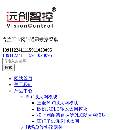
专注工业网络通讯数
据采集
13911224111
15911023095
13911224111
15911023095
搜索
网站首页
关于我们
产品中心
PLC以太网模块
三菱PLC以太网模块
欧姆龙PLC转以太网模块
松下施耐德台达等PLC以太网模块
西门子S7系列以太网
现场总线协议网关