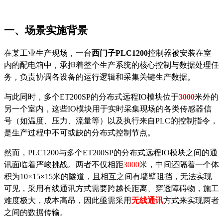
一、场景实施背景
在某工业生产现场，一台
西门子
PLC1200
控制器被安装在室
内的配电箱中，承担着整个生产系统的核心控制与数据处理任
务，负责协调各设备的运行逻辑和采集关键生产数据。
与此同时，多个
ET200SP的分布式远程IO模块位于
3000
米外的
另一个室内，这些
IO模块用于实时采集现场的各类传感器信
号（如温度、压力、流量等）以及执行来自PLC的控制指令，
是生产过程中不可或缺的分布式控制节点。
然而，
PLC1200与多个ET200SP的分布式远程IO模块之间的通
讯面临着严峻挑战。两者不仅相距
3000
米，中间还隔着一个体
积为
10×15×15米的隧道，且相互之间有墙壁阻挡，无法实现
可见，采用有线通讯方式需要跨越长距离、穿透障碍物，施工
难度极大，成本高昂，因此亟需采用
无线通讯
方式来实现两者
之间的数据传输。