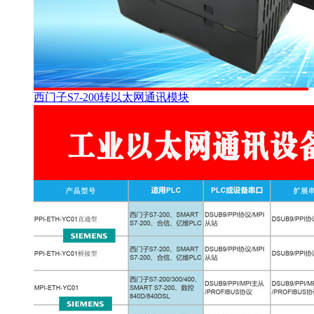
西门子S7-200转以太网通讯模块