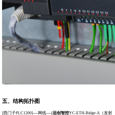
五、结构拓扑图
[西门子PLC1200]----网线----[
远创智控
YC-ETH-Bidge-A（发射