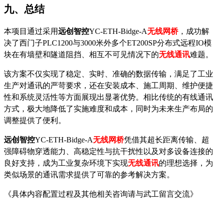
九、总结
本项目通过采用
远创智控
YC-ETH-Bidge-A
无线网桥
，成功解
决了西门子PLC1200与
3000
米外多个ET200SP分布式远程IO模
块在有墙壁和隧道阻挡、相互不可见情况下的
无线通讯
难题。
该方案不仅实现了稳定、实时、准确的数据传输，满足了工业
生产对通讯的严苛要求，还在安装成本、施工周期、维护便捷
性和系统灵活性等方面展现出显著优势。相比传统的有线通讯
方式，极大地降低了实施难度和成本，同时为未来生产布局的
调整提供了便利。
远创智控
YC-ETH-Bidge-A
无线网桥
凭借其超长距离传输、超
强障碍物穿透能力、高稳定性与抗干扰性以及对多设备连接的
良好支持，成为工业复杂环境下实现
无线通讯
的理想选择，为
类似场景的通讯需求提供了可靠的参考解决方案。
《具体内容配置过程及其他相关咨询请与武工留言交流》