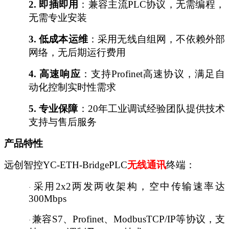
2.
即插即用
：兼容主流
PLC协议，无需编程，
无需专业安装
3.
低成本运维
：采用无线自组网，不依赖外部
网络，无后期运行费用
4.
高速响应
：支持
Profinet高速协议，满足自
动化控制实时性需求
5.
专业保障
：
20年工业调试经验团队提供技术
支持与售后服务
产品特性
远创智控
YC-ETH-Bridge
PLC
无线通讯
终端：
采用
2x2两发两收架构，空中传输速率达
·
300Mbps
兼容
S7、Profinet、ModbusTCP/IP等协议，支
·