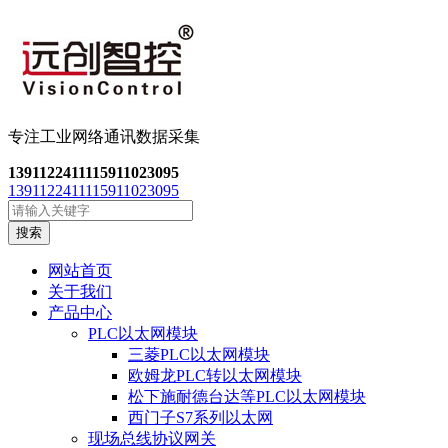
专注工业网络通讯数
据采集
13911224111
15911023095
13911224111
15911023095
搜索
网站首页
关于我们
产品中心
PLC以太网模块
三菱PLC以太网模块
欧姆龙PLC转以太网模块
松下施耐德台达等PLC以太网模块
西门子S7系列以太网
现场总线协议网关