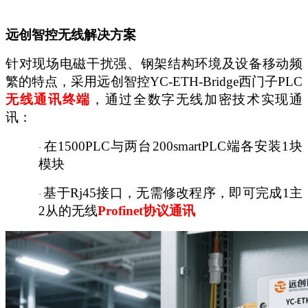
远创智控无线解决方案
针对现场电磁干扰强、钢架结构环境及设备移动频
繁的特点，采用远创智控
YC-ETH-Bridge
西门子
PLC
无线通讯终端
，通过全数字无线加密技术实现通
讯：
在
1500PLC与两台200smartPLC端各安装1块
·
模块
基于
Rj45接口，无需修改程序，即可完成1主
·
2从的无线
Profinet协议通讯