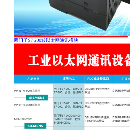
西门子S7-200转以太网通讯模块