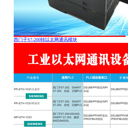
西门子S7-200转以太网通讯模块