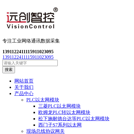
专注工业网络通讯数
据采集
13911224111
15911023095
13911224111
15911023095
搜索
网站首页
关于我们
产品中心
PLC以太网模块
三菱PLC以太网模块
欧姆龙PLC转以太网模块
松下施耐德台达等PLC以太网模块
西门子S7系列以太网
现场总线协议网关