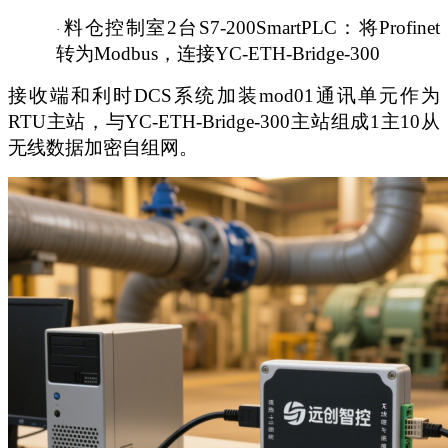
料仓控制室
2台S7-200SmartPLC：将Profinet
·
转为Modbus，连接
YC-ETH-Bridge-300
接收端和利时
DCS系统加装mod01通讯单元作为
RTU主站，与
YC-ETH-Bridge-300
主站组成
1主10从
无线数据加密自组网。