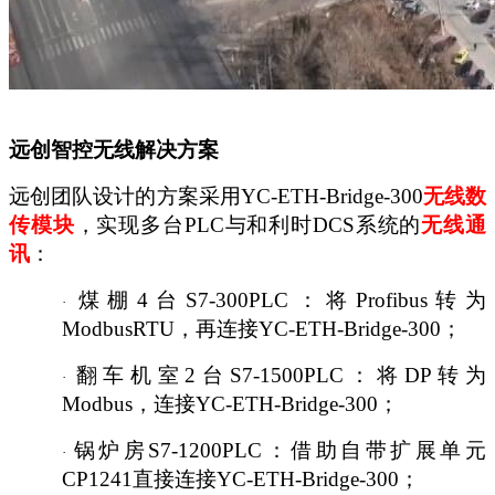
远创智控
无线解决方案
远创团队设计的方案采用YC-ETH-Bridge-300
无线数
传模块
，实现多
台
PLC与和利时DCS系统的
无线通
讯
：
煤棚
4台S7-300PLC
：
将
Profibus转为
·
ModbusRTU，再连接
YC-ETH-Bridge-300
；
翻车机室
2台S7-1500PLC：将DP转为
·
Modbus，连接
YC-ETH-Bridge-300
；
锅炉房
S7-1200PLC：借助自带扩展单元
·
CP1241直接连接
YC-ETH-Bridge-300
；