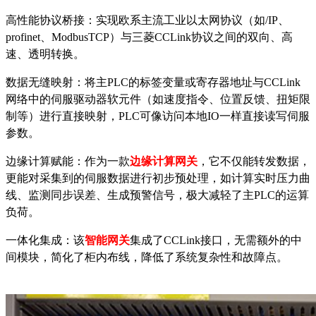
高性能协议桥接：实现欧系主流工业以太网协议（如
/IP、
profinet
、
ModbusTCP）与三菱CCLink协议之间的双向、高
速、透明转换。
数据无缝映射：将主
PLC的标签变量或寄存器地址与CCLink
网络中的伺服驱动器软元件（如速度指令、位置反馈、扭矩限
制等）进行直接映射，PLC可像访问本地IO一样直接读写伺服
参数。
边缘计算赋能：作为一款
边缘计算网关
，它不仅能转发数据，
更能对采集到的伺服数据进行初步预处理，如计算实时压力曲
线、监测同步误差、生成预警信号，极大减轻了主
PLC的运算
负荷。
一体化集成：该
智能网关
集成了
CCLink接口，无需额外的中
间模块，简化了柜内布线，降低了系统复杂性和故障点。