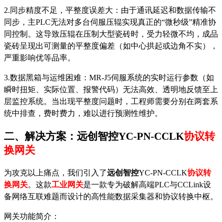
2.同步精度不足，平整度误差大：由于通讯延迟和数据传输不
同步，主PLC无法对多台伺服压辊实现真正的“微秒级”精准协
同控制。这导致压辊在压制大型瓷砖时，受力轻微不均，成品
瓷砖呈现出可测量的平整度偏差（如中心拱起或边角不实），
严重影响优等品率。
3.数据黑箱与运维困难：MR-J5伺服系统的实时运行参数（如
瞬时扭矩、实际位置、报警代码）无法高效、透明地反馈至上
层监控系统。当出现平整度问题时，工程师需要分别在两套系
统中排查，费时费力，难以进行预测性维护。
二、解决方案：
远创智控
YC-PN-CCLK
协议转
换网关
为攻克以上痛点，我们引入了
远创智控
YC-PN-CCLK
协议转
换网关
。这款
工业网关
是一款专为破解高端
PLC与CCLink设
备网络互联难题而设计的高性能数据采集器和协议转换中枢。
网关功能简介：