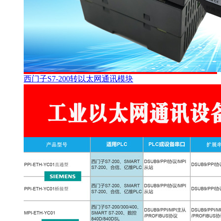
西门子S7-200转以太网通讯模块