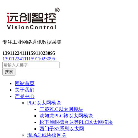
专注工业网络通讯数
据采集
13911224111
15911023095
13911224111
15911023095
搜索
网站首页
关于我们
产品中心
PLC以太网模块
三菱PLC以太网模块
欧姆龙PLC转以太网模块
松下施耐德台达等PLC以太网模块
西门子S7系列以太网
现场总线协议网关