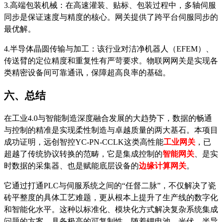
3.高端包装机械：在高速灌装、贴标、包装过程中，多轴伺服
同步是保证速度与精度的核心。网关提供了跨平台伺服同步的
最优解。
4.半导体晶圆传输与加工：该行业对洁净机器人（EFEM）、
传送臂的定位精度和重复性有严苛要求。物联网网关是实现各
类精密设备间可靠通讯，保障超高良率的基础。
六、总结
在工业
4.0与智能制造深度融合发展的大趋势下，数据的畅通
与控制的精准是实现柔性制造与卓越质量的两大基石。本项目
成功证明，
远创智控
YC-PN-CCLK
这类高性能
工业网关
，已
超越了传统协议转换的范畴，它是集成控制的
智能网关
、是实
时数据的采集器、也是赋能底层设备的
边缘计算网关
。
它通过打通
PLC与伺服系统之间的“任督二脉”，不仅解决了瓷
砖平整度的具体工艺难题，更从根本上提升了生产线的数字化
和智能化水平。这种以标准化、模块化方式解决复杂系统集成
问题的方案，具备极高的可复制性。随着锂电池、光伏、半导