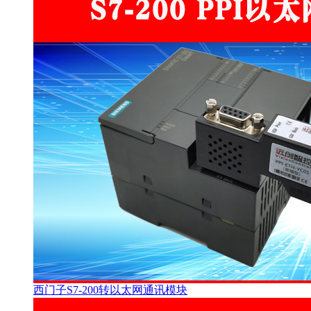
西门子S7-200转以太网通讯模块