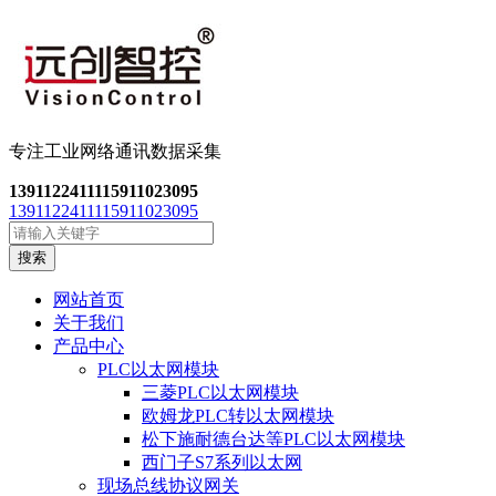
专注工业网络通讯数
据采集
13911224111
15911023095
13911224111
15911023095
搜索
网站首页
关于我们
产品中心
PLC以太网模块
三菱PLC以太网模块
欧姆龙PLC转以太网模块
松下施耐德台达等PLC以太网模块
西门子S7系列以太网
现场总线协议网关