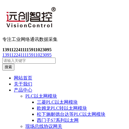
专注工业网络通讯数
据采集
13911224111
15911023095
13911224111
15911023095
搜索
网站首页
关于我们
产品中心
PLC以太网模块
三菱PLC以太网模块
欧姆龙PLC转以太网模块
松下施耐德台达等PLC以太网模块
西门子S7系列以太网
现场总线协议网关