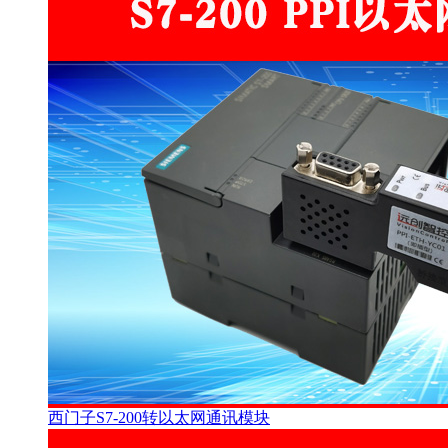
西门子S7-200转以太网通讯模块