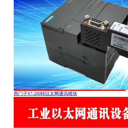
西门子S7-200转以太网通讯模块