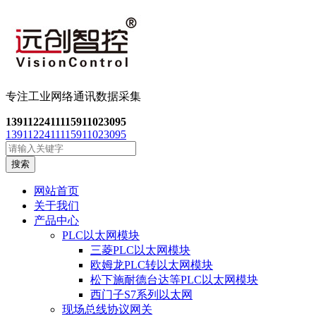
专注工业网络通讯数
据采集
13911224111
15911023095
13911224111
15911023095
搜索
网站首页
关于我们
产品中心
PLC以太网模块
三菱PLC以太网模块
欧姆龙PLC转以太网模块
松下施耐德台达等PLC以太网模块
西门子S7系列以太网
现场总线协议网关