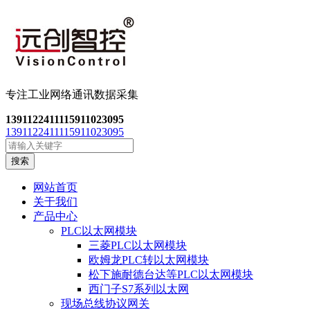
专注工业网络通讯数
据采集
13911224111
15911023095
13911224111
15911023095
搜索
网站首页
关于我们
产品中心
PLC以太网模块
三菱PLC以太网模块
欧姆龙PLC转以太网模块
松下施耐德台达等PLC以太网模块
西门子S7系列以太网
现场总线协议网关