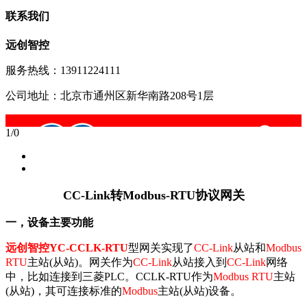
联系我们
远创智控
服务热线：13911224111
公司地址：北京市通州区新华南路208号1层
1
/
0
CC-Link转Modbus-RTU协议网关
一，设备主要功能
远创智控YC-CCLK-RTU
型网关实现了
CC-Link
从站和
Modbus
RTU
主站(从站)。网关作为
CC-Link
从站接入到
CC-Link
网络
中，比如连接到三菱PLC。CCLK-RTU作为
Modbus RTU
主站
(从站)，其可连接标准的
Modbus
主站(从站)设备。