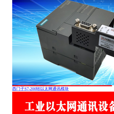
西门子S7-200转以太网通讯模块