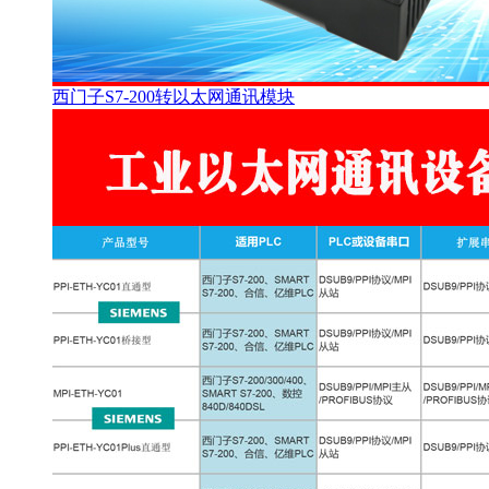
西门子S7-200转以太网通讯模块