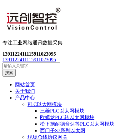
专注工业网络通讯数
据采集
13911224111
15911023095
13911224111
15911023095
搜索
网站首页
关于我们
产品中心
PLC以太网模块
三菱PLC以太网模块
欧姆龙PLC转以太网模块
松下施耐德台达等PLC以太网模块
西门子S7系列以太网
现场总线协议网关