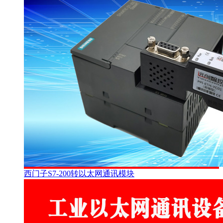
西门子S7-200转以太网通讯模块