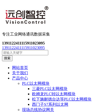
专注工业网络通讯数
据采集
13911224111
15911023095
13911224111
15911023095
搜索
网站首页
关于我们
产品中心
PLC以太网模块
三菱PLC以太网模块
欧姆龙PLC转以太网模块
松下施耐德台达等PLC以太网模块
西门子S7系列以太网
现场总线协议网关