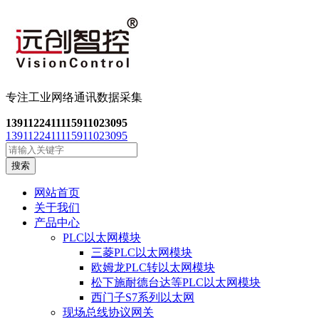
专注工业网络通讯数
据采集
13911224111
15911023095
13911224111
15911023095
搜索
网站首页
关于我们
产品中心
PLC以太网模块
三菱PLC以太网模块
欧姆龙PLC转以太网模块
松下施耐德台达等PLC以太网模块
西门子S7系列以太网
现场总线协议网关