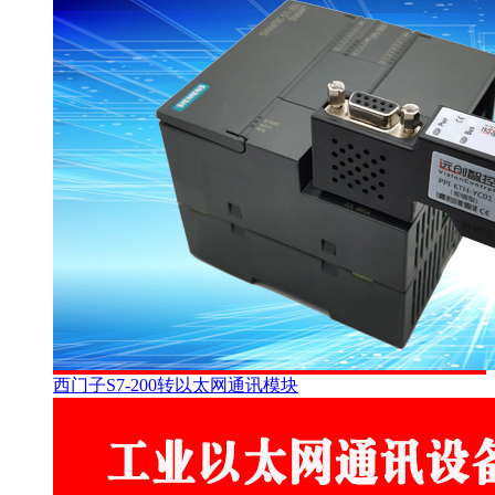
西门子S7-200转以太网通讯模块