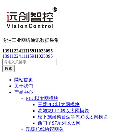
专注工业网络通讯数
据采集
13911224111
15911023095
13911224111
15911023095
搜索
网站首页
关于我们
产品中心
PLC以太网模块
三菱PLC以太网模块
欧姆龙PLC转以太网模块
松下施耐德台达等PLC以太网模块
西门子S7系列以太网
现场总线协议网关