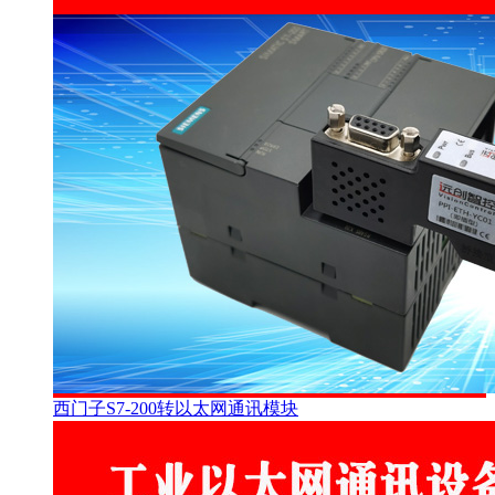
西门子S7-200转以太网通讯模块