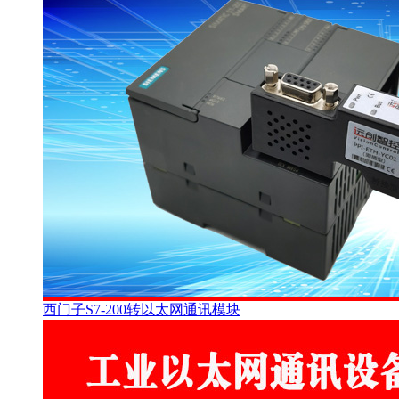
西门子S7-200转以太网通讯模块