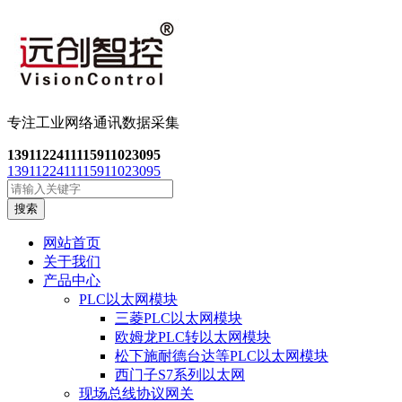
专注工业网络通讯数
据采集
13911224111
15911023095
13911224111
15911023095
搜索
网站首页
关于我们
产品中心
PLC以太网模块
三菱PLC以太网模块
欧姆龙PLC转以太网模块
松下施耐德台达等PLC以太网模块
西门子S7系列以太网
现场总线协议网关