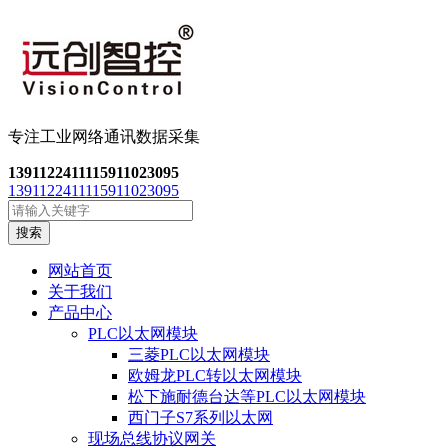
专注工业网络通讯数
据采集
13911224111
15911023095
13911224111
15911023095
搜索
网站首页
关于我们
产品中心
PLC以太网模块
三菱PLC以太网模块
欧姆龙PLC转以太网模块
松下施耐德台达等PLC以太网模块
西门子S7系列以太网
现场总线协议网关