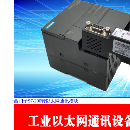
西门子S7-200转以太网通讯模块